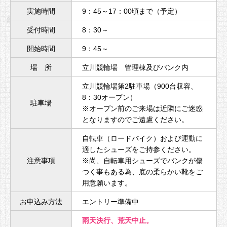
実施時間
9：45～17：00頃まで（予定）
受付時間
8：30～
開始時間
9：45～
場 所
立川競輪場 管理棟及びバンク内
立川競輪場第2駐車場（900台収容、
8：30オープン）
駐車場
※オープン前のご来場は近隣にご迷惑
となりますのでご遠慮ください。
自転車（ロードバイク）および運動に
適したシューズをご持参ください。
注意事項
※尚、自転車用シューズでバンクが傷
つく事もある為、底の柔らかい靴をご
用意願います。
お申込み方法
エントリー準備中
雨天決行、荒天中止。